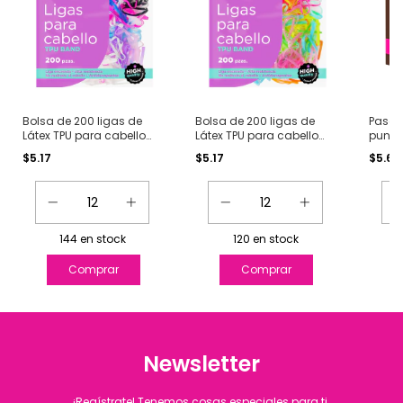
Bolsa de 200 ligas de
Bolsa de 200 ligas de
Pasad
Látex TPU para cabello
Látex TPU para cabello
punta
clasicos
Fosfo
con 30
$5.17
$5.17
$5.66
144
en stock
120
en stock
Newsletter
¡Regístrate! Tenemos cosas especiales para ti.