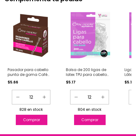
Pasador para cabello
Bolsa de 200 ligas de
Ligas
punta de goma Café
latex TPU para cabello
Látex 
con 30 pz.
Transparente
pzas
$5.66
$5.17
$5.17
828
en stock
804
en stock