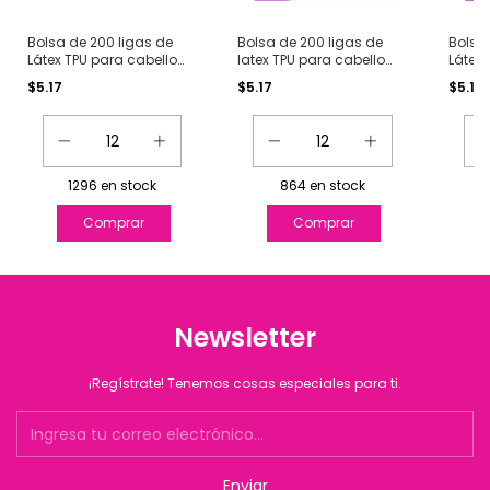
Bolsa de 200 ligas de
Bolsa de 200 ligas de
Bolsa 
Látex TPU para cabello
latex TPU para cabello
Látex 
Transparente pastel
Transparente
clasi
$5.17
$5.17
$5.17
1296
en stock
864
en stock
Newsletter
¡Regístrate! Tenemos cosas especiales para ti.