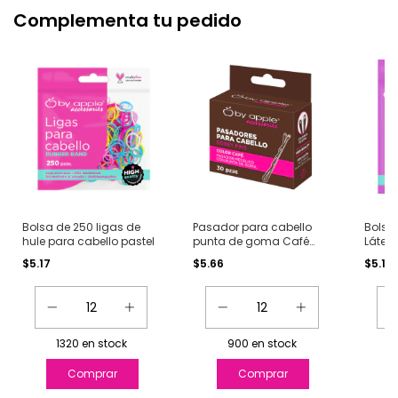
Complementa tu pedido
Bolsa de 250 ligas de
Pasador para cabello
Bolsa 
hule para cabello pastel
punta de goma Café
Látex 
con 30 pz.
clasi
$5.17
$5.66
$5.17
1320
en stock
900
en stock