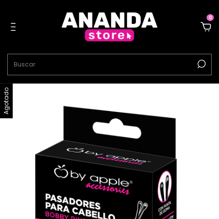
0
Agotado