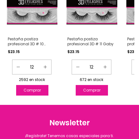
Pestaña postiza
Pestaña postiza
Pesta
profesional 3D # 10
profesional 3D # 11 Gaby
profes
Giselle
Michel
$23.15
$23.15
$23.1
2592
en stock
672
en stock
Newsletter
¡Regístrate! Tenemos cosas especiales para ti.