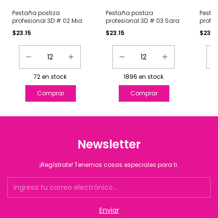
Pestaña postiza
Pestaña postiza
Pesta
profesional 3D # 02 Mia
profesional 3D # 03 Sara
profes
12 Fer
$23.15
$23.15
$23.1
72
en stock
1896
en stock
Newsletter
¡Regístrate! Tenemos cosas especiales para ti.