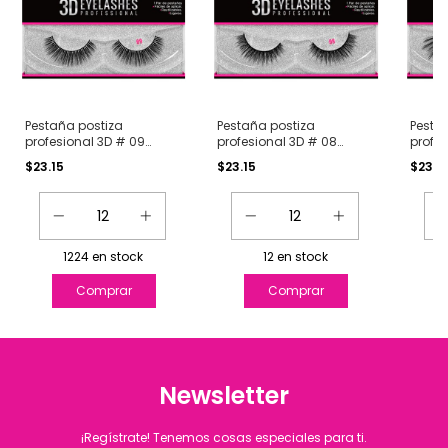
Pestaña postiza
Pestaña postiza
Pesta
profesional 3D # 09
profesional 3D # 08
profes
Stefany
Denise
12 Fer
$23.15
$23.15
$23.1
1224
en stock
12
en stock
Newsletter
¡Regístrate! Tenemos cosas especiales para ti.