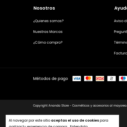
Nosotros
Ayud
¿Quienes somos?
Aviso d
Nuestras Marcas
Pregunt
¿Cómo compro?
Términ
Factur
Métodos de pago
Copyright Ananda Store - Cosméticos y accesorios al mayoreo.
Al navegar por este sitio
aceptas el uso de cookies
para
agilizar tu experiencia de compra.
Entendido