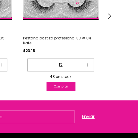
 05
Pestaña postiza profesional 3D # 04
Pestaña postiz
Kate
Sara
$23.15
$23.15
48
en stock
1