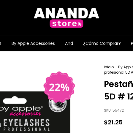
s
By Apple Accessories
And
¿Cómo Comprar?
Inicio
.
By Appl
profesional 5D #
Pestañ
5D # 1
SKU:
55472
$21.25