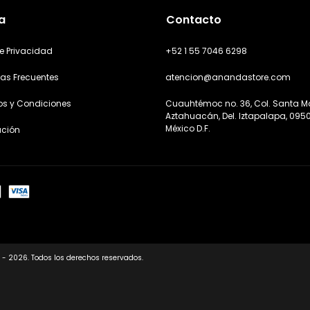
a
Contacto
e Privacidad
+52 1 55 7046 6298
as Frecuentes
atencion@anandastore.com
os y Condiciones
Cuauhtémoc no. 36, Col. Santa M
Aztahuacán, Del. Iztapalapa, 095
México D.F.
ación
 - 2026. Todos los derechos reservados.