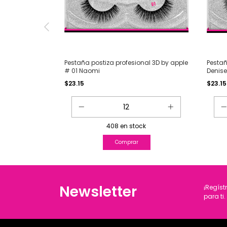
Pestaña postiza profesional 3D by apple
Pestañ
# 01 Naomi
Denis
$23.15
$23.15
408
en stock
Newsletter
¡Regíst
para ti.