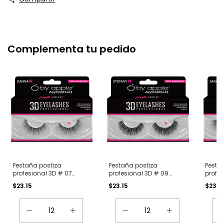
Complementa tu pedido
Pestaña postiza
Pestaña postiza
Pesta
profesional 3D # 07
profesional 3D # 09
profes
Danna
Stefany
$23.15
$23.15
$23.1