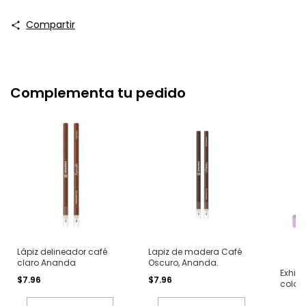
Compartir
Complementa tu pedido
Lápiz delineador café
Lapiz de madera Café
claro Ananda
Oscuro, Ananda.
Exhib
$7.96
$7.96
color