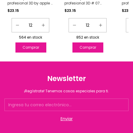
profesional 3D by apple #
profesional 3D # 07
profes
12 Fer
Danna
01 Na
$23.15
$23.15
$23.1
564
en stock
852
en stock
Newsletter
¡Regístrate! Tenemos cosas especiales para ti.