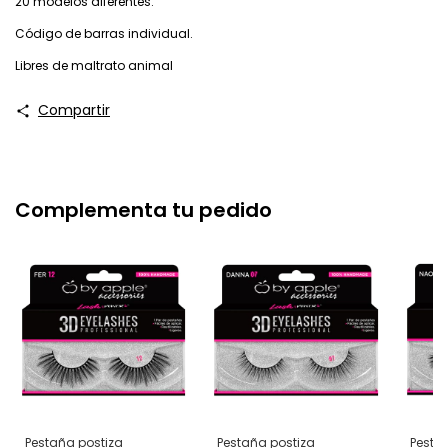
20 modelos diferentes.
Código de barras individual.
Libres de maltrato animal
Compartir
Complementa tu pedido
Pestaña postiza
Pestaña postiza
Pesta